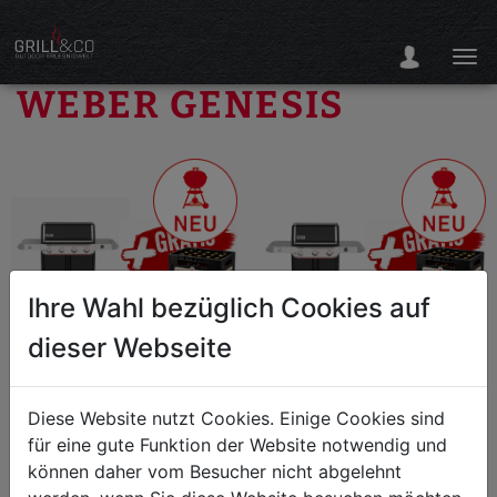
WEBER GENESIS
Ihre Wahl bezüglich Cookies auf
dieser Webseite
Weber Genesis E-435W
Weber Genesis E-335W
Gasgrill (2026)
Diese Website nutzt Cookies. Einige Cookies sind
für eine gute Funktion der Website notwendig und
können daher vom Besucher nicht abgelehnt
1.599,00 €
1.399,00 €