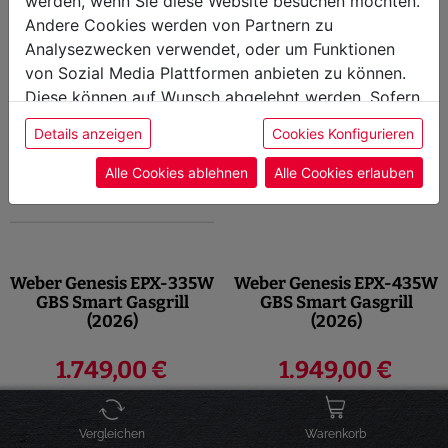
werden, wenn Sie diese Website besuchen möchten.
Andere Cookies werden von Partnern zu
versandbereit, Lieferzeit 1-3
versandbereit, Lieferzeit 1-3
Werktage
Werktage
Analysezwecken verwendet, oder um Funktionen
von Sozial Media Plattformen anbieten zu können.
Diese können auf Wunsch abgelehnt werden. Sofern
sie unsere Webseite weiter nutzen, geben Sie
Details anzeigen
Cookies Konfigurieren
Einwilligung zu unseren Cookies.
Alle Cookies ablehnen
Alle Cookies erlauben
Weber Genesis EPX-335W
Weber Genesis EPX-435W
GBS Smart Gasgrill
GBS Smart Gasgrill
(2026)
(2026)
1.749,00 €
1.949,00 €
versandbereit, Lieferzeit 1-3
versandbereit, Lieferzeit 1-3
Werktage
Werktage
Vergleichen
Warenkorb