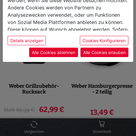
werden, wenn Sie diese Website besuchen möchten.
Andere Cookies werden von Partnern zu
versandbereit, Lieferzeit 1-3
versandbereit, Lieferzeit 1-3
Werktage
Werktage
Analysezwecken verwendet, oder um Funktionen
von Sozial Media Plattformen anbieten zu können.
Diese können auf Wunsch abgelehnt werden. Sofern
sie unsere Webseite weiter nutzen, geben Sie
Details anzeigen
Cookies Konfigurieren
Einwilligung zu unseren Cookies.
Alle Cookies ablehnen
Alle Cookies erlauben
Weber Grillzubehör-
Weber Hamburgerpresse
Rucksack
- 2 teilig
62,99 €
Statt 89,99 €
13,49 €
versandbereit, Lieferzeit 1-3
versandbereit, Lieferzeit 1-3
Werktage
Werktage
Vergleichen
Warenkorb