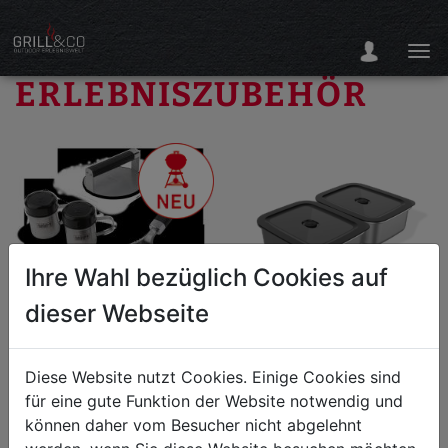
ERLEBNISZUBEHÖR
Ihre Wahl bezüglich Cookies auf
dieser Webseite
Weber Plancha Smashed
Weber WORKS
Burger Set, 4-teilig
Aufbewahrungsbox (2
Diese Website nutzt Cookies. Einige Cookies sind
Boxen - 4-teilig)
für eine gute Funktion der Website notwendig und
können daher vom Besucher nicht abgelehnt
39,99 €
Statt 54,99 €
74,99 €