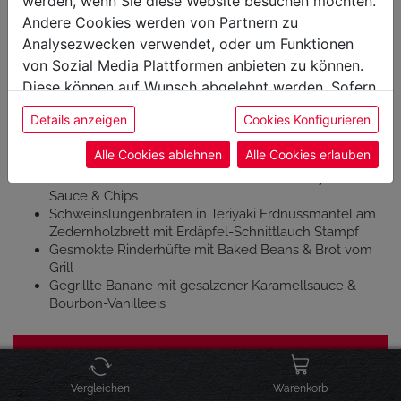
werden, wenn Sie diese Website besuchen möchten.
Whiskeyseminar
Andere Cookies werden von Partnern zu
Analysezwecken verwendet, oder um Funktionen
von Sozial Media Plattformen anbieten zu können.
WIEN SÜD
Diese können auf Wunsch abgelehnt werden. Sofern
GRAZ
sie unsere Webseite weiter nutzen, geben Sie
Details anzeigen
Cookies Konfigurieren
Einwilligung zu unseren Cookies.
Thema: Spezialevent
Dauer: 240 min.
Alle Cookies ablehnen
Alle Cookies erlauben
Geräucherte Chicken Drumsticks mit Whisky BBQ
Sauce & Chips
Schweinslungenbraten in Teriyaki Erdnussmantel am
Zedernholzbrett mit Erdäpfel-Schnittlauch Stampf
Gesmokte Rinderhüfte mit Baked Beans & Brot vom
Grill
Gegrillte Banane mit gesalzener Karamellsauce &
Bourbon-Vanilleeis
ZU DEN TERMINEN
Vergleichen
Warenkorb