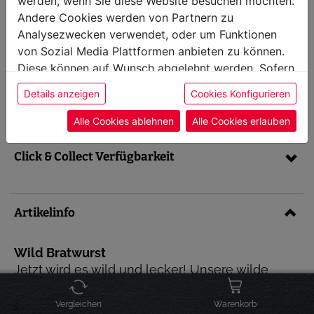
werden, wenn Sie diese Website besuchen möchten.
Wildschwein
Andere Cookies werden von Partnern zu
Wildbratwurst, 5er Pack
Analysezwecken verwendet, oder um Funktionen
von Sozial Media Plattformen anbieten zu können.
Diese können auf Wunsch abgelehnt werden. Sofern
Artikel-Nr.: 21708.590
sie unsere Webseite weiter nutzen, geben Sie
Preis inkl. MwSt.
13,99 €
Details anzeigen
Cookies Konfigurieren
Einwilligung zu unseren Cookies.
Alle Cookies ablehnen
Alle Cookies erlauben
Click & Collect Verfügbarkeit
Artikelinfo
Wild Bratwurst
Jetzt wird es wild und lecker! Unsere wilde
Wurst kommt im 5er Pack daher und eine Wurst
des 5er Packs wiegt ca. 120g - eine perfekte
Vergleichen
Warenkorb