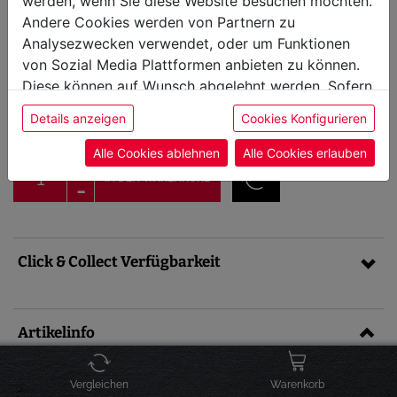
werden, wenn Sie diese Website besuchen möchten.
Weber Searwood
Andere Cookies werden von Partnern zu
Holzpelletgrill
Analysezwecken verwendet, oder um Funktionen
von Sozial Media Plattformen anbieten zu können.
Diese können auf Wunsch abgelehnt werden. Sofern
sofort versandbereit, Lieferfrist 1-3
Artikel-Nr.: 1500130
sie unsere Webseite weiter nutzen, geben Sie
Werktage
1.199,00 €
Details anzeigen
Cookies Konfigurieren
Preis inkl. MwSt. zzgl.
Versandkosten
Einwilligung zu unseren Cookies.
Alle Cookies ablehnen
Alle Cookies erlauben
IN DEN WARENKORB
Click & Collect Verfügbarkeit
Artikelinfo
BIERAKTION – GRATIS GRILLBIER SICHERN!
Vergleichen
Warenkorb