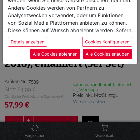
werden, wenn Sie diese Website besuchen möchten.
Andere Cookies werden von Partnern zu
Analysezwecken verwendet, oder um Funktionen
von Sozial Media Plattformen anbieten zu können.
Diese können auf Wunsch abgelehnt werden. Sofern
sie unsere Webseite weiter nutzen, geben Sie
Weber Flavorizer Bars
Details anzeigen
Cookies Konfigurieren
Einwilligung zu unseren Cookies.
Genesis E-330 Serie (bis
Alle Cookies ablehnen
Alle Cookies erlauben
2010), emailliert (5er Set)
Artikel-Nr.: 7539
sofort versandbereit, Lieferfrist
Statt 84,99 €
1-3 Werktage
Preis inkl. MwSt. zzgl.
Günstigster Preis letzte 30 Tage: 84,99 €
Versandkosten
57,99 €
IN DEN WARENKORB
Vergleichen
Warenkorb