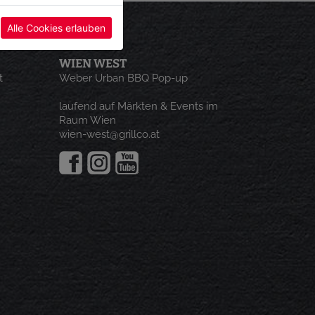
Alle Cookies erlauben
WIEN WEST
t
Weber Urban BBQ Pop-up
laufend auf Märkten & Events im
Raum Wien
wien-west@grillco.at