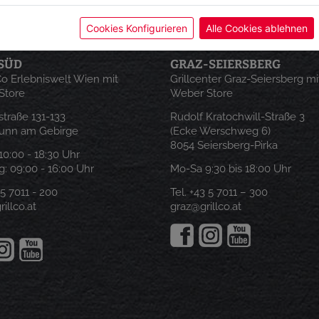
Cookies Konfigurieren
Alle Cookies ablehnen
SÜD
GRAZ-SEIERSBERG
 Co Erlebniswelt Wien mit
Grillcenter Graz-Seiersberg mi
Store
Weber Store
traße 131-133
Rudolf Kratochwill-Straße 3
runn am Gebirge
(Ecke Werschweg 6)
8054 Seiersberg-Pirka
: 10:00 - 18:30 Uhr
: 09:00 - 16:00 Uhr
Mo-Sa 9:30 bis 18:00 Uhr
 5 7011 - 200
Tel.
+43 5 7011 – 300
illco.at
graz@grillco.at