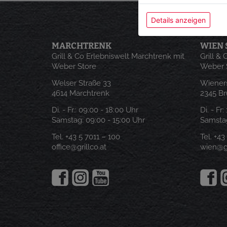
Details anzeigen
MARCHTRENK
WIEN 
Grill & Co Erlebniswelt Marchtrenk mit
Grill &
Weber Store
Weber 
Welser Straße 33
Wieners
4614 Marchtrenk
2345 B
Di. - Fr.:
09:00 - 18:00 Uhr
Di. - Fr
Samstag:
09:00 - 15:00 Uhr
Samstag
Tel.
+43 5 7011 – 100
Tel.
+43
office@grillco.at
wien@gr