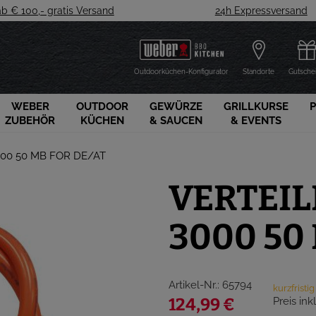
ab € 100,- gratis Versand
24h Expressversand
Outdoorküchen-Konfigurator
Standorte
Gutsche
WEBER
OUTDOOR
GEWÜRZE
GRILLKURSE
ZUBEHÖR
KÜCHEN
& SAUCEN
& EVENTS
000 50 MB FOR DE/AT
VERTEIL
3000 50
Artikel-Nr.: 65794
kurzfristi
Preis ink
124,99 €