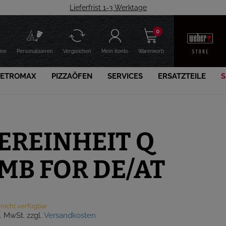
Lieferfrist 1-3 Werktage
0
ine
Personalisieren
Vergleichen
Mein Konto
Warenkorb
PETROMAX
PIZZAÖFEN
SERVICES
ERSATZTEILE
S
EREINHEIT Q
 MB FOR DE/AT
g nicht verfügbar
l. MwSt. zzgl.
Versandkosten