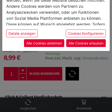
werden, wenn Sie diese Website besuchen möchten.
Andere Cookies werden von Partnern zu
Analysezwecken verwendet, oder um Funktionen
von Sozial Media Plattformen anbieten zu können.
Diese können auf Wunsch abgelehnt werden. Sofern
Stay Spiced! Pyramidensalz
sie unsere Webseite weiter nutzen, geben Sie
- "Schneeflockensalz" / 70g
Details anzeigen
Cookies Konfigurieren
Einwilligung zu unseren Cookies.
Alle Cookies ablehnen
Alle Cookies erlauben
sofort versandbereit, Lieferfrist 1-3
Artikel-Nr.: 54107xM
Werktage
8,99 €
Preis inkl. MwSt. zzgl.
Versandkosten
IN DEN WARENKORB
Click & Collect Verfügbarkeit
Vergleichen
Warenkorb