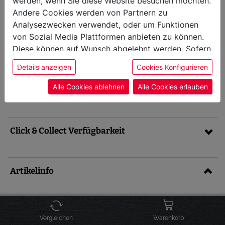
werden, wenn Sie diese Website besuchen möchten.
Petromax Frittierkorb
Andere Cookies werden von Partnern zu
Analysezwecken verwendet, oder um Funktionen
sofort versandbereit, Lieferfrist 1-3
von Sozial Media Plattformen anbieten zu können.
Artikel-Nr.: FRYBA
Werktage
Diese können auf Wunsch abgelehnt werden. Sofern
39,90 €
Preis inkl. MwSt. zzgl.
Versandkosten
sie unsere Webseite weiter nutzen, geben Sie
Details anzeigen
Cookies Konfigurieren
Einwilligung zu unseren Cookies.
IN DEN WARENKORB
Alle Cookies ablehnen
Alle Cookies erlauben
Click & Collect Verfügbarkeit
Artikelinfo
Für Griller, die das Beste aus ihrem Feuertopf
herausholen möchten, bietet Petromax den
Vergleichen
Warenkorb
idealen Begleiter: den Feuertopf Frittierkorb aus