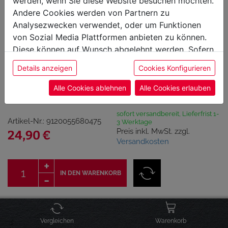
werden, wenn Sie diese Website besuchen möchten.
Andere Cookies werden von Partnern zu
Analysezwecken verwendet, oder um Funktionen
von Sozial Media Plattformen anbieten zu können.
Diese können auf Wunsch abgelehnt werden. Sofern
sie unsere Webseite weiter nutzen, geben Sie
Peter Affenzeller
Details anzeigen
Cookies Konfigurieren
Einwilligung zu unseren Cookies.
Bestseller Box
Alle Cookies ablehnen
Alle Cookies erlauben
sofort versandbereit, Lieferfrist 1-
Artikel-Nr.: 9120055680475
3 Werktage
Preis inkl. MwSt. zzgl.
24,90 €
Versandkosten
IN DEN WARENKORB
Click & Collect Verfügbarkeit
Vergleichen
Warenkorb