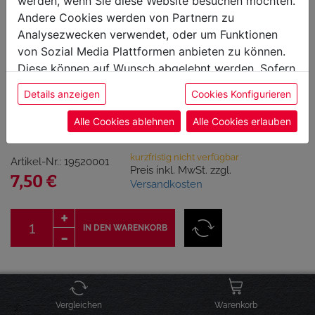
werden, wenn Sie diese Website besuchen möchten.
Andere Cookies werden von Partnern zu
Analysezwecken verwendet, oder um Funktionen
von Sozial Media Plattformen anbieten zu können.
Diese können auf Wunsch abgelehnt werden. Sofern
sie unsere Webseite weiter nutzen, geben Sie
Original Beer Can Chicken
Details anzeigen
Cookies Konfigurieren
Einwilligung zu unseren Cookies.
Gewürz by Grill & Co
Alle Cookies ablehnen
Alle Cookies erlauben
kurzfristig nicht verfügbar
Artikel-Nr.: 19520001
Preis inkl. MwSt. zzgl.
7,50 €
Versandkosten
IN DEN WARENKORB
Click & Collect Verfügbarkeit
Vergleichen
Warenkorb