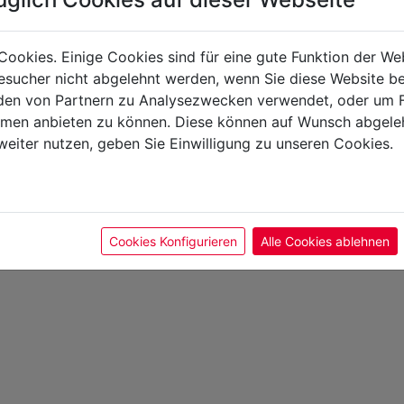
Zutaten Wasser, Mangoma
Apfelsaftkonzentrat, Zuc
Chili, Knoblach, Korian
Cookies. Einige Cookies sind für eine gute Funktion der W
sucher nicht abgelehnt werden, wenn Sie diese Website b
en von Partnern zu Analysezwecken verwendet, oder um 
Allgemein
ormen anbieten zu können. Diese können auf Wunsch abgele
weiter nutzen, geben Sie Einwilligung zu unseren Cookies.
EAN-Nr - 918001346011
Cookies Konfigurieren
Alle Cookies ablehnen