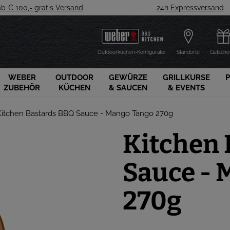
ab € 100,- gratis Versand
24h Expressversand
Outdoorküchen-Konfigurator
Standorte
Gutsche
WEBER
OUTDOOR
GEWÜRZE
GRILLKURSE
ZUBEHÖR
KÜCHEN
& SAUCEN
& EVENTS
Kitchen Bastards BBQ Sauce - Mango Tango 270g
Kitchen 
Sauce - 
270g