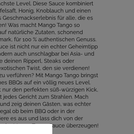
nächste Level. Diese Sauce kombiniert
felsaft, Honig, Knoblauch und einen
s Geschmackserlebnis für alle, die es
eben! Was macht Mango Tango so
auf natürliche Zutaten, schonend
rmark, für 100 % authentischen Genuss.
ce ist nicht nur ein echter Geheimtipp
ndern auch unschlagbar bei Asia- und
 deinen Ripperl, Steaks oder
otischen Twist, den sie verdienen!
zu verführen? Mit Mango Tango bringst
s BBQs auf ein völlig neues Level.
ht nur den perfekten süß-würzigen Kick,
rt jedes Gericht zum Strahlen. Mach
t und zeig deinen Gästen, was echter
gal ob beim BBQ oder in der
iere es aus und lass dich von der
ie der Mango Tango Sauce überzeugen!