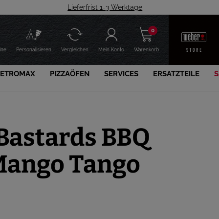
Lieferfrist 1-3 Werktage
0
ine
Personalisieren
Vergleichen
Mein Konto
Warenkorb
PETROMAX
PIZZAÖFEN
SERVICES
ERSATZTEILE
S
Bastards BBQ
Mango Tango