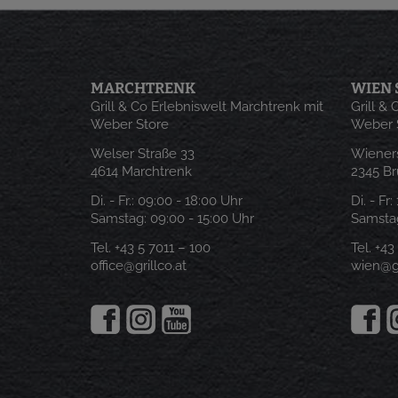
MARCHTRENK
WIEN 
Grill & Co Erlebniswelt Marchtrenk mit
Grill &
Weber Store
Weber 
Welser Straße 33
Wieners
4614 Marchtrenk
2345 B
Di. - Fr.:
09:00 - 18:00 Uhr
Di. - Fr
Samstag:
09:00 - 15:00 Uhr
Samstag
Tel.
+43 5 7011 – 100
Tel.
+43
office@grillco.at
wien@gr