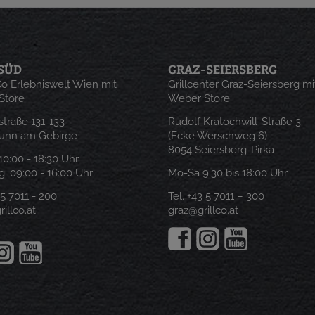
SÜD
GRAZ-SEIERSBERG
 Co Erlebniswelt Wien mit
Grillcenter Graz-Seiersberg mi
Store
Weber Store
traße 131-133
Rudolf Kratochwill-Straße 3
runn am Gebirge
(Ecke Werschweg 6)
8054 Seiersberg-Pirka
: 10:00 - 18:30 Uhr
: 09:00 - 16:00 Uhr
Mo-Sa 9:30 bis 18:00 Uhr
 5 7011 - 200
Tel.
+43 5 7011 – 300
illco.at
graz@grillco.at