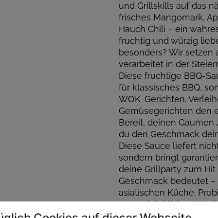
und Grillskills auf das 
frisches Mangomark, Ap
Hauch Chili – ein wahre
fruchtig und würzig li
besonders? Wir setzen 
verarbeitet in der Steie
Diese fruchtige BBQ-Sau
für klassisches BBQ, so
WOK-Gerichten. Verleihe
Gemüsegerichten den ex
Bereit, deinen Gaumen 
du den Geschmack deine
Diese Sauce liefert nic
sondern bringt garantie
deine Grillparty zum Hi
Geschmack bedeutet – e
asiatischen Küche. Prob
unvergleichlichen Mag
üglich Cookies auf dieser Webseite