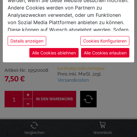
werden, wenn Sie diese Website besuchen möchten.
Andere Cookies werden von Partnern zu
Analysezwecken verwendet, oder um Funktionen
von Sozial Media Plattformen anbieten zu können.
Diese können auf Wunsch abgelehnt werden. Sofern
sie unsere Webseite weiter nutzen, geben Sie
Honey BBQ Sauce By Gill &
Details anzeigen
Cookies Konfigurieren
Einwilligung zu unseren Cookies.
Co
Alle Cookies ablehnen
Alle Cookies erlauben
kurzfristig nicht verfügbar
Artikel-Nr.: 19520008
Preis inkl. MwSt. zzgl.
7,50 €
Versandkosten
IN DEN WARENKORB
Click & Collect Verfügbarkeit
Vergleichen
Warenkorb