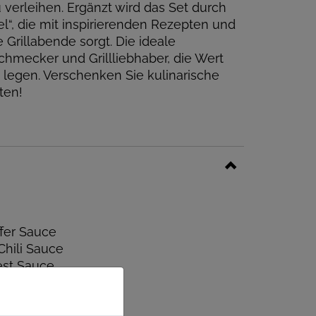
verleihen. Ergänzt wird das Set durch
el“, die mit inspirierenden Rezepten und
 Grillabende sorgt. Die ideale
hmecker und Grillliebhaber, die Wert
 legen. Verschenken Sie kulinarische
ten!
ffer Sauce
hili Sauce
est Sauce
bibel
material