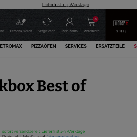
Lieferfrist 1-3 Werktage
0
ine
Personalisieren
Vergleichen
Mein Konto
Warenkorb
PETROMAX
PIZZAÖFEN
SERVICES
ERSATZTEILE
S
box Best of
sofort versandbereit, Lieferfrist 1-3 Werktage