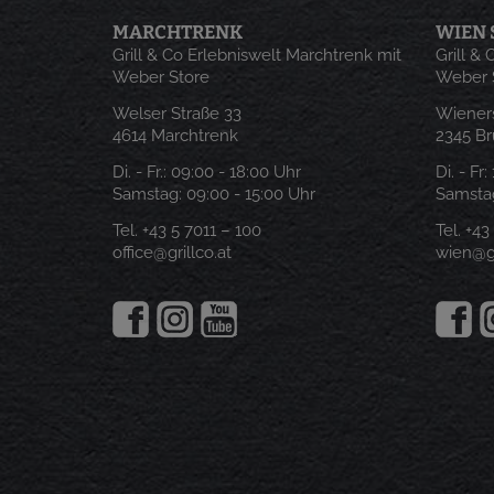
MARCHTRENK
WIEN 
Grill & Co Erlebniswelt Marchtrenk mit
Grill &
Weber Store
Weber 
Welser Straße 33
Wieners
4614 Marchtrenk
2345 B
Di. - Fr.:
09:00 - 18:00 Uhr
Di. - Fr
Samstag:
09:00 - 15:00 Uhr
Samstag
Tel.
+43 5 7011 – 100
Tel.
+43
office@grillco.at
wien@gr