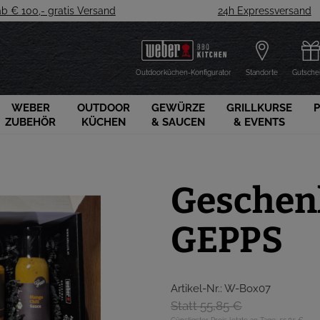
ab € 100,- gratis Versand
24h Expressversand
Outdoorküchen-Konfigurator
Standorte
Gutsche
WEBER
OUTDOOR
GEWÜRZE
GRILLKURSE
ZUBEHÖR
KÜCHEN
& SAUCEN
& EVENTS
Geschenk
GEPPS
Artikel-Nr.: W-Box07
Statt 55,85 €