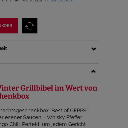
Preis inkl. MwSt. zzgl.
Versandkosten
NKORB
keit
Winter Grillbibel im Wert von
chenkbox
nachtsgeschenkbox "Best of GEPPS":
erlesener Saucen – Whisky Pfeffer,
o Chili. Perfekt, um jedem Gericht