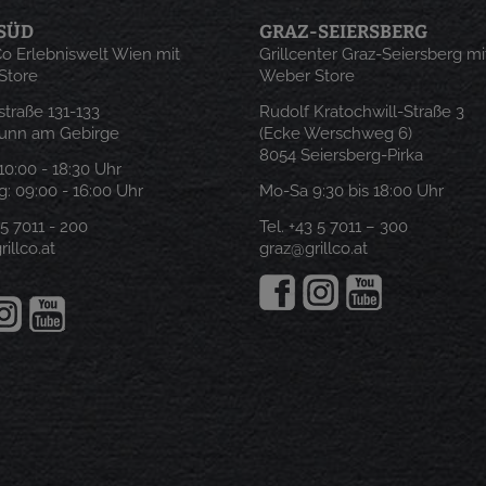
SÜD
GRAZ-SEIERSBERG
 Co Erlebniswelt Wien mit
Grillcenter Graz-Seiersberg mi
Store
Weber Store
traße 131-133
Rudolf Kratochwill-Straße 3
runn am Gebirge
(Ecke Werschweg 6)
8054 Seiersberg-Pirka
: 10:00 - 18:30 Uhr
: 09:00 - 16:00 Uhr
Mo-Sa 9:30 bis 18:00 Uhr
 5 7011 - 200
Tel.
+43 5 7011 – 300
illco.at
graz@grillco.at