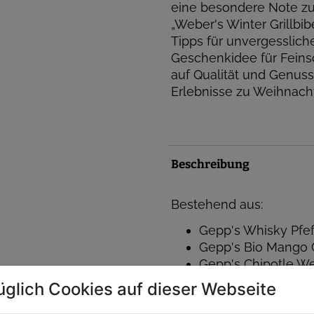
eine besondere Note zu 
„Weber's Winter Grillbib
Tipps für unvergessliche
Geschenkidee für Feinsc
auf Qualität und Genuss
Erlebnisse zu Weihnach
Beschreibung
Bestehend aus:
Gepp's Whisky Pfe
Gepp's Bio Mango C
Gepp's Chipotle W
Weber's Wintergrill
üglich Cookies auf dieser Webseite
Geschenkbox + Füll