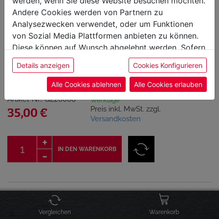
werden, wenn Sie diese Website besuchen möchten.
Andere Cookies werden von Partnern zu
Analysezwecken verwendet, oder um Funktionen
von Sozial Media Plattformen anbieten zu können.
Diese können auf Wunsch abgelehnt werden. Sofern
sie unsere Webseite weiter nutzen, geben Sie
Feuerhaken "Eiche"
Details anzeigen
Cookies Konfigurieren
Einwilligung zu unseren Cookies.
Alle Cookies ablehnen
Alle Cookies erlauben
sofort versandbereit, Lieferfrist 1-3
Artikel-Nr.: GZ20008
Werktage
Preis inkl. MwSt. zzgl.
35,00 €
Versandkosten
IN DEN WARENKORB
Click & Collect Verfügbarkeit
Vergleichen
Warenkorb