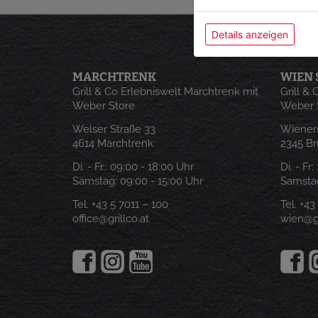
Details anzeigen
MARCHTRENK
WIEN 
Grill & Co Erlebniswelt Marchtrenk mit
Grill &
Weber Store
Weber 
Welser Straße 33
Wieners
4614 Marchtrenk
2345 B
Di. - Fr.:
09:00 - 18:00 Uhr
Di. - Fr
Samstag:
09:00 - 15:00 Uhr
Samstag
Tel.
+43 5 7011 – 100
Tel.
+43
office@grillco.at
wien@gr