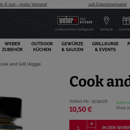
ab € 100,- gratis Versand
24h Expressversand
Outdoorküchen-Konfigurator
Standorte
Gutsche
WEBER
OUTDOOR
GEWÜRZE
GRILLKURSE
ZUBEHÖR
KÜCHEN
& SAUCEN
& EVENTS
Cook and Grill Veggie
Cook and
Artikel-Nr.: 1974026
sofort 
Preis i
10,50 €
IN DEN WARE