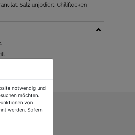
nulat, Salz unjodiert, Chiliflocken
1
ll
ebsite notwendig und
esuchen möchten.
Funktionen von
hnt werden. Sofern