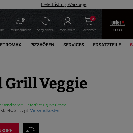
Lieferfrist 1-3 Werktage
0
ine
Personalisieren
Vergleichen
Mein Konto
Warenkorb
PETROMAX
PIZZAÖFEN
SERVICES
ERSATZTEILE
S
 Grill Veggie
versandbereit, Lieferfrist 1-3 Werktage
nkl. MwSt. zzgl.
Versandkosten
NKORB