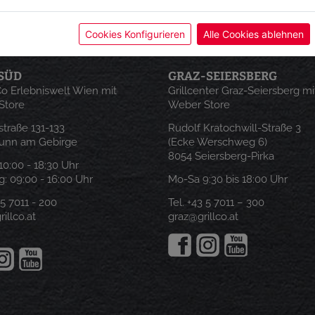
Cookies Konfigurieren
Alle Cookies ablehnen
SÜD
GRAZ-SEIERSBERG
 Co Erlebniswelt Wien mit
Grillcenter Graz-Seiersberg mi
Store
Weber Store
traße 131-133
Rudolf Kratochwill-Straße 3
runn am Gebirge
(Ecke Werschweg 6)
8054 Seiersberg-Pirka
: 10:00 - 18:30 Uhr
: 09:00 - 16:00 Uhr
Mo-Sa 9:30 bis 18:00 Uhr
 5 7011 - 200
Tel.
+43 5 7011 – 300
illco.at
graz@grillco.at