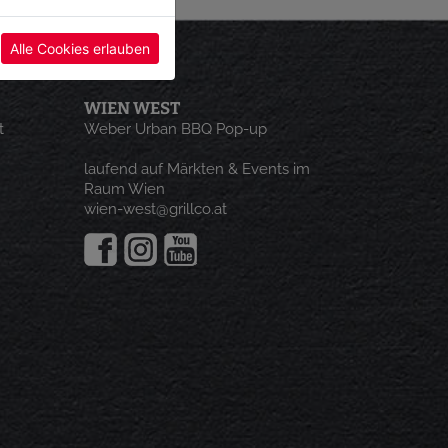
Alle Cookies erlauben
WIEN WEST
t
Weber Urban BBQ Pop-up
laufend auf Märkten & Events im
Raum Wien
wien-west@grillco.at