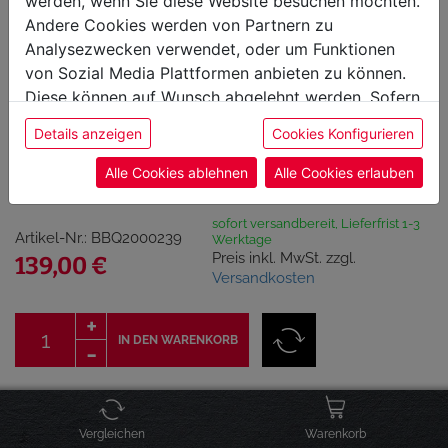
werden, wenn Sie diese Website besuchen möchten.
Andere Cookies werden von Partnern zu
Analysezwecken verwendet, oder um Funktionen
von Sozial Media Plattformen anbieten zu können.
Diese können auf Wunsch abgelehnt werden. Sofern
sie unsere Webseite weiter nutzen, geben Sie
Besteckeinsatz
Details anzeigen
Cookies Konfigurieren
Einwilligung zu unseren Cookies.
524x280mm
Alle Cookies ablehnen
Alle Cookies erlauben
sofort versandbereit, Lieferfrist 1-3
Artikel-Nr.: BBQ2000239
Werktage
Preis inkl. MwSt. zzgl.
139,00 €
Versandkosten
IN DEN WARENKORB
Click & Collect Verfügbarkeit
Vergleichen
Warenkorb