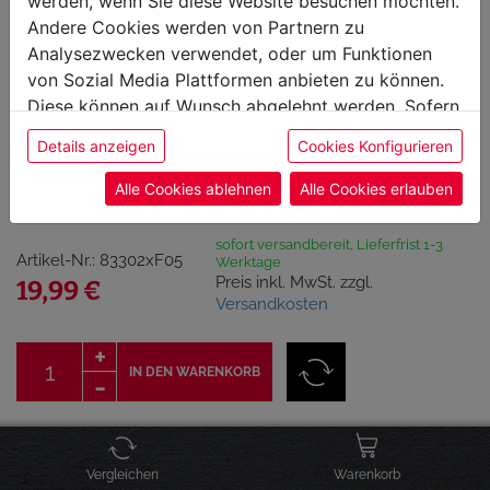
werden, wenn Sie diese Website besuchen möchten.
Andere Cookies werden von Partnern zu
Analysezwecken verwendet, oder um Funktionen
von Sozial Media Plattformen anbieten zu können.
Diese können auf Wunsch abgelehnt werden. Sofern
sie unsere Webseite weiter nutzen, geben Sie
BIO Stay Spiced! Apfelessig
Details anzeigen
Cookies Konfigurieren
Einwilligung zu unseren Cookies.
- naturtrüb - ungefiltert
Alle Cookies ablehnen
Alle Cookies erlauben
sofort versandbereit, Lieferfrist 1-3
Artikel-Nr.: 83302xF05
Werktage
Preis inkl. MwSt. zzgl.
19,99 €
Versandkosten
IN DEN WARENKORB
Click & Collect Verfügbarkeit
Vergleichen
Warenkorb