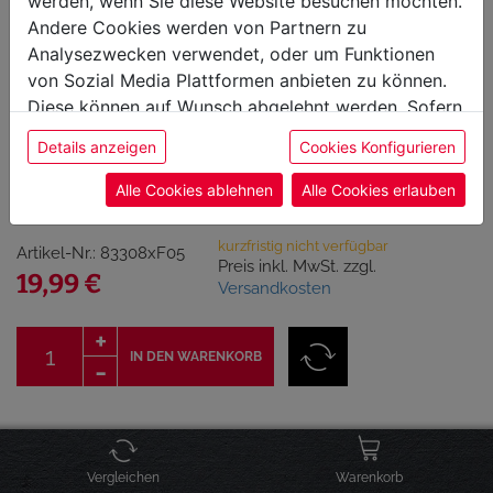
werden, wenn Sie diese Website besuchen möchten.
Andere Cookies werden von Partnern zu
Analysezwecken verwendet, oder um Funktionen
von Sozial Media Plattformen anbieten zu können.
Diese können auf Wunsch abgelehnt werden. Sofern
sie unsere Webseite weiter nutzen, geben Sie
Stay Spiced! Birnen-
Details anzeigen
Cookies Konfigurieren
Einwilligung zu unseren Cookies.
Rosmarin Balsamessig
Alle Cookies ablehnen
Alle Cookies erlauben
kurzfristig nicht verfügbar
Artikel-Nr.: 83308xF05
Preis inkl. MwSt. zzgl.
19,99 €
Versandkosten
IN DEN WARENKORB
Click & Collect Verfügbarkeit
Vergleichen
Warenkorb